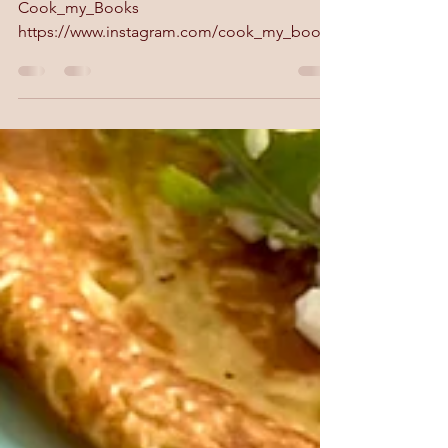
da A Meal For Two di Emily Ezekiel per
Cook_my_Books
https://www.instagram.com/cook_my_books
/ Gnudi di pistacchio e ricotta Ancora una
proposta tratta da A Meal forTwo, per
Cook_My_Books
https://www.instagram.com/cook_my_books
/ G li gnudi sono un classico del Nord Italia,
ma molto meno conosciuti qui da noi . La
versione ai pistacchi di Emily Ezekiel,
costituisce una bella sorpresa per tutti.
Provateli, e lo sarà anche per voi, ne sono
sicura. Questi gnudi leggerissimi son