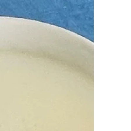
fatto l'abitudine. Da quando i figli sono
volati via, le porzioni a tavola si sono ridotte
tantissimo, ma io continuo a cucinare
almeno per cinque. Bello però lo stimolo
che ci propone Emily Ezekiel , in questo
libro: tante proposte moderne, carine e
sempre gustose da condividere con chi ci
sta accanto. Quella di oggi è una proposta
giovane