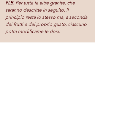
N.B.
 Per tutte le altre granite, che 
saranno descritte in seguito, il 
principio resta lo stesso ma, a seconda 
dei frutti e del proprio gusto, ciascuno 
potrà modificarne le dosi.
Mostra tutti
Post recenti