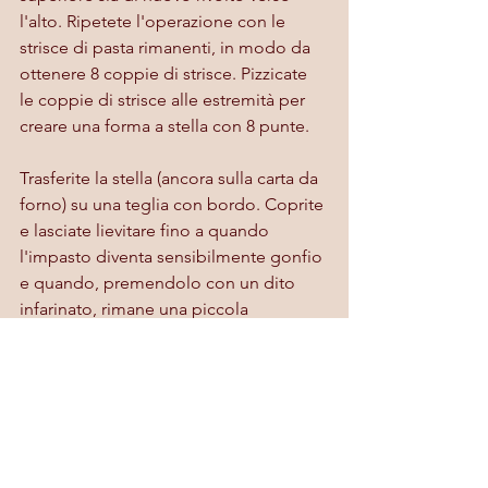
l'alto. Ripetete l'operazione con le 
strisce di pasta rimanenti, in modo da 
ottenere 8 coppie di strisce. Pizzicate 
le coppie di strisce alle estremità per 
creare una forma a stella con 8 punte.
Trasferite la stella (ancora sulla carta da 
forno) su una teglia con bordo. Coprite 
e lasciate lievitare fino a quando 
l'impasto diventa sensibilmente gonfio 
e quando, premendolo con un dito 
infarinato, rimane una piccola 
rientranza, occorreranno circa 45 minuti.
Preriscaldate il forno a 200°C e 
disponete una griglia al centro.
COTTURA:
 spennellate la parte 