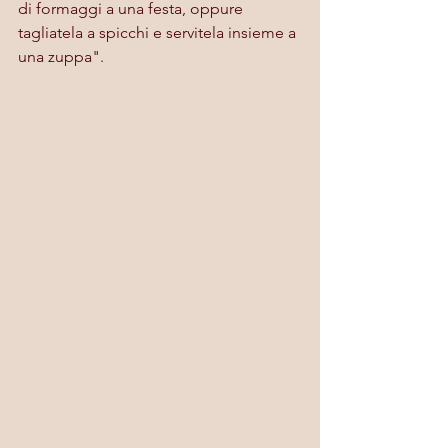
di formaggi a una festa, oppure 
tagliatela a spicchi e servitela insieme a 
una zuppa".