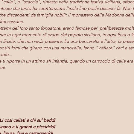
calia", o "scaccia", rimasto nella tradizione festiva siciliana, affond
uale che tanto ha caratterizzato l'isola fino pochi decenni fa. Non tu
che discendenti da famiglie nobili: il monastero della Madonna delle
francescane. 
ttami del loro santo fondatore, erano famose per  prelibatezze molt
te in ogni momento di svago del popolo siciliano, in ogni fiera o f
n Sicilia, che non veda presente, fra una bancarella e l'altra, la prese
ppositi forni che girano con una manovella, fanno " caliare" ceci e s
ole... 
ti riporta in un attimo all'infanzia, quando un cartoccio di calia era 
oni.
.Li cosi caliati e chi su' beddi
unano a li granni e picciriddi
, linusa, favi e castagneddi ,