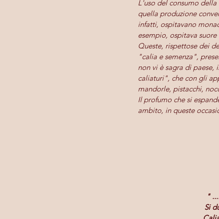
L'uso del consumo della  "
quella produzione convent
infatti, ospitavano mona
esempio, ospitava suore 
Queste, rispettose dei de
"calia e semenza", presen
non vi è sagra di paese, i
caliaturi", che con gli a
mandorle, pistacchi, nocci
Il profumo che si espande 
ambito, in queste occasi
" ..
Si d
Calia