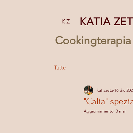
KATIA ZE
K Z
Cookingterapia
Tutte
katiazeta
16 dic 202
"Calia" spezi
Aggiornamento:
3 mar