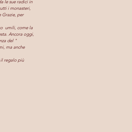
a le sue radici in 
tti i monasteri, 
 Grazie, per 
o  umili, come la  
esta. Ancora oggi, 
nza del " 
emi, ma anche 
il regalo più 