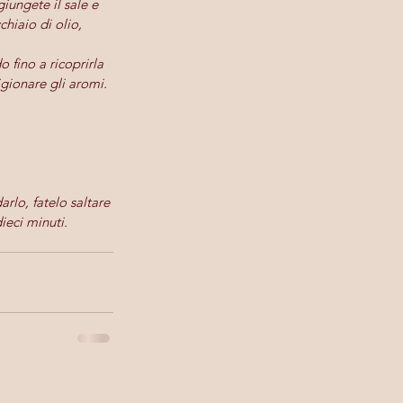
iungete il sale e 
hiaio di olio, 
 fino a ricoprirla 
gionare gli aromi. 
 
arlo, fatelo saltare 
eci minuti.