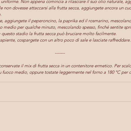
uniforme. Non appena comincia a rilasciare il suo olio naturale, agg
le non dovesse attaccarsi alla frutta secca, aggiungete ancora un cucc
. 
e, aggiungete il peperoncino, la paprika ed il rosmarino, mescolando
o medio per qualche minuto, mescolando spesso, finché sentite spri
 questo stadio la frutta secca può bruciare molto facilmente.
capiente, cospargete con un altro poco di sale e lasciate raffreddare.
-------
conservate il mix di frutta secca in un contenitore ermetico. Per scald
 fuoco medio, oppure tostate leggermente nel forno a 180 °C per di