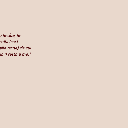
le due, le 
àlia (ceci 
lla notte) da cui 
o il resto a me."