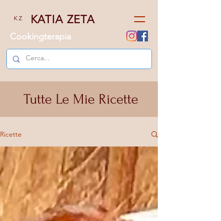
KATIA ZETA
K Z
Cookingterapia
Tutte Le Mie Ricette
Ricette