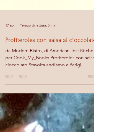
17 apr
Tempo di lettura: 5 min
Profiteroles con salsa al cioccolato
da Modern Bistro, di American Test Kitchen,
per Cook_My_Books Profiteroles con salsa al
cioccolato Stavolta andiamo a Parigi,
ricreando nella nostra cucina quel magico
non so che che si respira nei piccoli bistrot
francesi. Il libro della settimana di
Cook_My_Books
https://www.instagram.com/cook_my_books