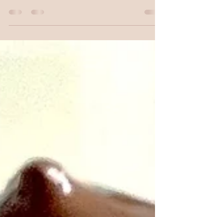
cipolline al miso Con il sole primaverile,
aumenta la nostra voglia di scampagnate e
grigliate all'aria aperta, ma perché non
lasciarti tentare da uno spiedino diverso,
perfetto per accompagnare un arrosto di
carne ma goloso da paura anche in un bel
piatto di sole verdure ? Da Bubala, di Marc
Summers, per
Cook_My_Bookshttps://www.instagram.com
/cook_my_books/. Un libro divertente e
nuovo : l'autore rivede in chiave vegetariana
le prepa