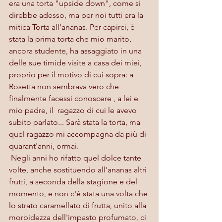
era una torta "upside down", come si 
direbbe adesso, ma per noi tutti era la 
mitica Torta all'ananas. Per capirci, è 
stata la prima torta che mio marito, 
ancora studente, ha assaggiato in una 
delle sue timide visite a casa dei miei, 
proprio per il motivo di cui sopra: a 
Rosetta non sembrava vero che 
finalmente facessi conoscere , a lei e 
mio padre, il  ragazzo di cui le avevo 
subito parlato... Sarà stata la torta, ma 
quel ragazzo mi accompagna da più di 
quarant'anni, ormai. 
 Negli anni ho rifatto quel dolce tante 
volte, anche sostituendo all'ananas altri 
frutti, a seconda della stagione e del 
momento, e non c'è stata una volta che 
lo strato caramellato di frutta, unito alla 
morbidezza dell'impasto profumato, ci 