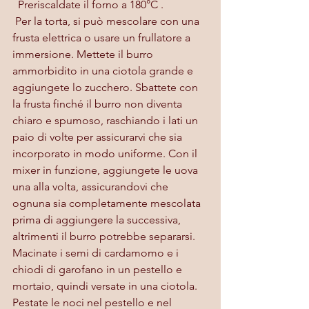
  Preriscaldate il forno a 180°C .
 Per la torta, si può mescolare con una 
frusta elettrica o usare un frullatore a 
immersione. Mettete il burro 
ammorbidito in una ciotola grande e 
aggiungete lo zucchero. Sbattete con 
la frusta finché il burro non diventa 
chiaro e spumoso, raschiando i lati un 
paio di volte per assicurarvi che sia 
incorporato in modo uniforme. Con il 
mixer in funzione, aggiungete le uova 
una alla volta, assicurandovi che 
ognuna sia completamente mescolata 
prima di aggiungere la successiva, 
altrimenti il burro potrebbe separarsi.
Macinate i semi di cardamomo e i 
chiodi di garofano in un pestello e 
mortaio, quindi versate in una ciotola. 
Pestate le noci nel pestello e nel 