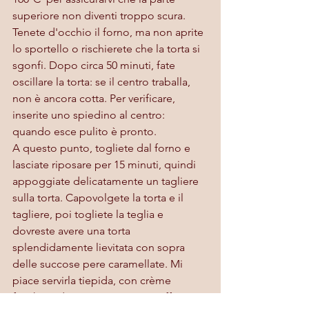
superiore non diventi troppo scura. 
Tenete d'occhio il forno, ma non aprite 
lo sportello o rischierete che la torta si 
sgonfi. Dopo circa 50 minuti, fate 
oscillare la torta: se il centro traballa, 
non è ancora cotta. Per verificare, 
inserite uno spiedino al centro: 
quando esce pulito è pronto.
A questo punto, togliete dal forno e 
lasciate riposare per 15 minuti, quindi 
appoggiate delicatamente un tagliere 
sulla torta. Capovolgete la torta e il 
tagliere, poi togliete la teglia e 
dovreste avere una torta 
splendidamente lievitata con sopra 
delle succose pere caramellate. Mi 
piace servirla tiepida, con crème 
fraîche o doppia panna e un caffè. Si 