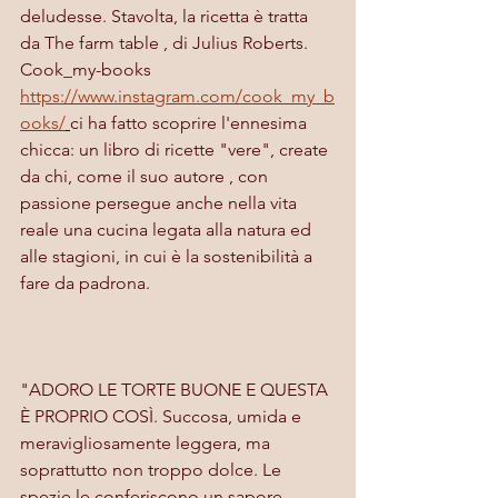
deludesse. Stavolta, la ricetta è tratta 
da The farm table , di Julius Roberts. 
Cook_my-books 
https://www.instagram.com/cook_my_b
ooks/
ci ha fatto scoprire l'ennesima 
chicca: un libro di ricette "vere", create 
da chi, come il suo autore , con 
passione persegue anche nella vita 
reale una cucina legata alla natura ed 
alle stagioni, in cui è la sostenibilità a 
fare da padrona.
"ADORO LE TORTE BUONE E QUESTA 
È PROPRIO COSÌ. Succosa, umida e 
meravigliosamente leggera, ma 
soprattutto non troppo dolce. Le 
spezie le conferiscono un sapore 