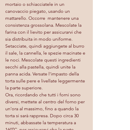
mortaio o schiacciatele in un 
canovaccio piegato, usando un 
mattarello. Occorre  mantenere una 
consistenza grossolana. Mescolate la 
farina con il lievito per assicurarvi che 
sia distribuita in modo uniforme. 
Setacciate, quindi aggiungete al burro 
il sale, la cannella, le spezie macinate e 
le noci. Mescolate questi ingredienti 
secchi alla pastella, quindi unite la 
panna acida. Versate l'impasto della 
torta sulle pere e livellate leggermente 
la parte superiore.
Ora, ricordando che tutti i forni sono 
diversi, mettete al centro del forno per 
un'ora al massimo, fino a quando la 
torta si sarà rappresa. Dopo circa 30 
minuti, abbassate la temperatura a 
160°C  per assicurarvi che la parte 