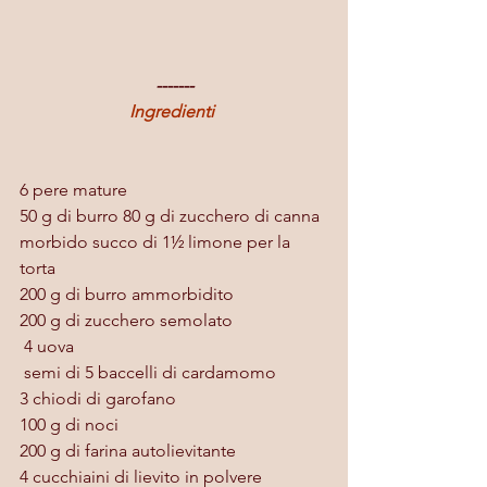
-------
Ingredienti 
6 pere mature
50 g di burro 80 g di zucchero di canna 
morbido succo di 1½ limone per la 
torta
200 g di burro ammorbidito
200 g di zucchero semolato 
 4 uova
 semi di 5 baccelli di cardamomo 
3 chiodi di garofano
100 g di noci
200 g di farina autolievitante
4 cucchiaini di lievito in polvere