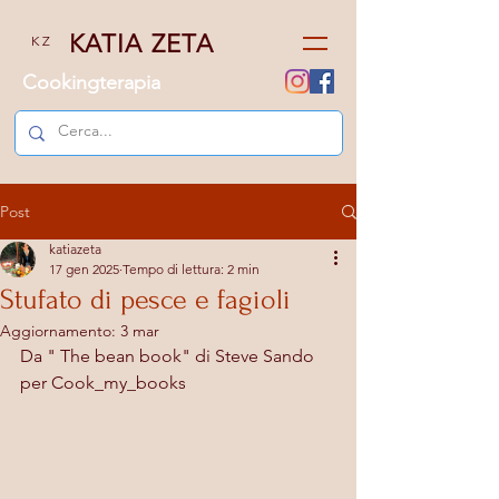
KATIA ZETA
K Z
Cookingterapia
Post
katiazeta
17 gen 2025
Tempo di lettura: 2 min
Stufato di pesce e fagioli
Aggiornamento:
3 mar
Da " The bean book" di Steve Sando
per Cook_my_books