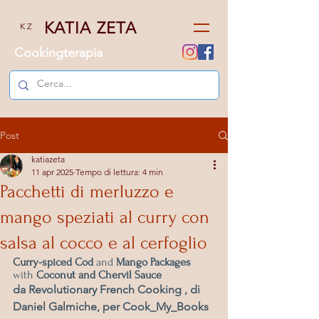
KATIA ZETA
K Z
Cookingterapia
Post
katiazeta
11 apr 2025
Tempo di lettura: 4 min
Pacchetti di merluzzo e
mango speziati al curry con
salsa al cocco e al cerfoglio
Curry-spiced Cod
 and 
Mango Packages
with 
Coconut and Chervil Sauce
da Revolutionary French Cooking , di 
Daniel Galmiche, per Cook_My_Books