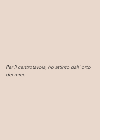
Per il centrotavola, ho attinto dall' orto 
dei miei.