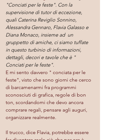
"Conciati per le feste". Con la 
supervisione di tutor di eccezione, 
quali 
Caterina Reviglio Sonnino
, 
Alessandra Gennaro, Flavia Galasso e 
Diana Monaco, insieme ad  un 
gruppetto di amiche, ci siamo tuffate 
in questo turbinio di informazioni, 
dettagli, decori e tavole che è " 
Conciati per le feste".
E mi sento davvero " conciata per le 
feste", visto che sono giorni che cerco 
di barcamenarmi fra programmi 
sconosciuti di grafica, regole di bon 
ton, scordandomi che devo ancora 
comprare regali, pensare agli auguri, 
organizzare realmente.
Il trucco, dice Flavia, potrebbe essere 
far diventare reale ciò che per ora è 