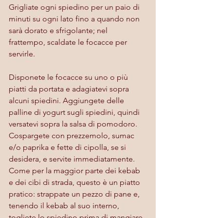
Grigliate ogni spiedino per un paio di 
minuti su ogni lato fino a quando non 
sarà dorato e sfrigolante; nel 
frattempo, scaldate le focacce per 
servirle.
Disponete le focacce su uno o più 
piatti da portata e adagiatevi sopra 
alcuni spiedini. Aggiungete delle 
palline di yogurt sugli spiedini, quindi 
versatevi sopra la salsa di pomodoro. 
Cospargete con prezzemolo, sumac 
e/o paprika e fette di cipolla, se si 
desidera, e servite immediatamente. 
Come per la maggior parte dei kebab 
e dei cibi di strada, questo è un piatto 
pratico: strappate un pezzo di pane e, 
tenendo il kebab al suo interno, 
togliete lo spiedino prima di mangiare.