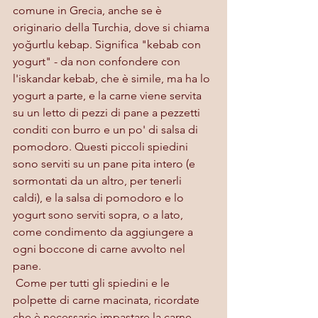
comune in Grecia, anche se è 
originario della Turchia, dove si chiama 
yoğurtlu kebap. Significa "kebab con 
yogurt" - da non confondere con 
l'iskandar kebab, che è simile, ma ha lo 
yogurt a parte, e la carne viene servita 
su un letto di pezzi di pane a pezzetti 
conditi con burro e un po' di salsa di 
pomodoro. Questi piccoli spiedini 
sono serviti su un pane pita intero (e 
sormontati da un altro, per tenerli 
caldi), e la salsa di pomodoro e lo 
yogurt sono serviti sopra, o a lato, 
come condimento da aggiungere a 
ogni boccone di carne avvolto nel 
pane.
 Come per tutti gli spiedini e le 
polpette di carne macinata, ricordate 
che è necessario impastare la carne 