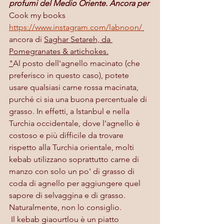
profumi del Medio Oriente. Ancora per 
Cook my books 
https://www.instagram.com/labnoon/
ancora di 
Saghar Setareh, da 
Pomegranates & artichokes.
"
Al posto dell'agnello macinato (che 
preferisco in questo caso), potete 
usare qualsiasi carne rossa macinata, 
purché ci sia una buona percentuale di 
grasso. In effetti, a Istanbul e nella 
Turchia occidentale, dove l'agnello è 
costoso e più difficile da trovare 
rispetto alla Turchia orientale, molti 
kebab utilizzano soprattutto carne di 
manzo con solo un po' di grasso di 
coda di agnello per aggiungere quel 
sapore di selvaggina e di grasso. 
Naturalmente, non lo consiglio.
 Il kebab giaourtlou è un piatto 