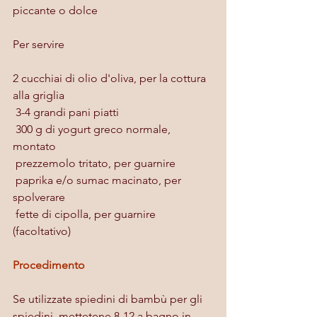
piccante o dolce
Per servire
2 cucchiai di olio d'oliva, per la cottura 
alla griglia
 3-4 grandi pani piatti
 300 g di yogurt greco normale, 
montato
 prezzemolo tritato, per guarnire
 paprika e/o sumac macinato, per 
spolverare
 fette di cipolla, per guarnire 
(facoltativo)
Procedimento
Se utilizzate spiedini di bambù per gli 
spiedini, mettetene 8-12 a bagno in 