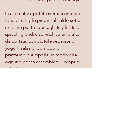
In alternativa, potete semplicemente 
tenere tutti gli spiedini al caldo sotto 
un pane piatto, poi tagliate gli altri a 
spicchi grandi e serviteli su un piatto 
da portata, con ciotole separate di 
yogurt, salsa di pomodoro, 
prezzemolo e cipolla, in modo che 
ognuno possa assemblare il proprio 
spiedino.
Nota: è possibile preparare gli spiedini 
qualche ora prima della griglia e 
conservarli in frigorifero su un piatto, 
separandoli con carta da forno se 
necessario per evitare che si attacchino 
l'uno all'altro. Date un'ulteriore strizzata 
appena prima di grigliarli per 