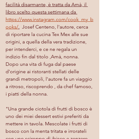
facilità disarmante, è tratta da Amà, il 
libro scelto questa settimana da 
https://www.instagram.com/cook_my_b
ooks/
.
  Josef Centeno, l'autore, cerca 
di riportare la cucina Tex Mex alle sue 
origini, a quella della vera tradizione, 
per intenderci, e ce ne regala un 
indizio fin dal titolo ,Amà, nonna. 
Dopo una vita di fuga dal paese 
d'origine ai ristoranti stellati delle 
grandi metropoli, l'autore fa un viaggio 
a ritroso, riscoprendo , da chef famoso, 
i piatti della nonna. 
"Una grande ciotola di frutti di bosco è 
uno dei miei dessert estivi preferiti da 
mettere in tavola. Mescolate i frutti di 
bosco con la menta tritata e irrorateli 
con uno sciroppo di ibisco e zenzero. 