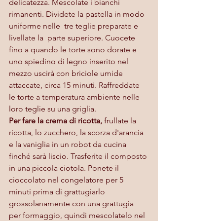
delicatezza. Mescolate i bianchi 
rimanenti. Dividete la pastella in modo 
uniforme nelle  tre teglie preparate e 
livellate la  parte superiore. Cuocete 
fino a quando le torte sono dorate e 
uno spiedino di legno inserito nel 
mezzo uscirà con briciole umide 
attaccate, circa 15 minuti. Raffreddate 
le torte a temperatura ambiente nelle 
loro teglie su una griglia. 
Per fare la crema di ricotta,
 frullate la 
ricotta, lo zucchero, la scorza d'arancia 
e la vaniglia in un robot da cucina 
finché sarà liscio. Trasferite il composto 
in una piccola ciotola. Ponete il 
cioccolato nel congelatore per 5 
minuti prima di grattugiarlo 
grossolanamente con una grattugia 
per formaggio, quindi mescolatelo nel 