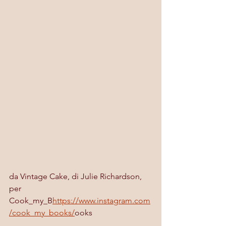
da Vintage Cake, di Julie Richardson, 
per 
Cook_my_B
https://www.instagram.com
/cook_my_books/
ooks