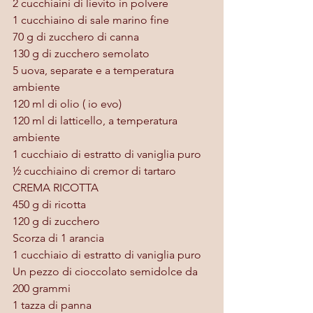
2 cucchiaini di lievito in polvere
1 cucchiaino di sale marino fine
70 g di zucchero di canna
130 g di zucchero semolato
5 uova, separate e a temperatura 
ambiente
120 ml di olio ( io evo)
120 ml di latticello, a temperatura 
ambiente
1 cucchiaio di estratto di vaniglia puro
½ cucchiaino di cremor di tartaro 
CREMA RICOTTA
450 g di ricotta
120 g di zucchero
Scorza di 1 arancia
1 cucchiaio di estratto di vaniglia puro
Un pezzo di cioccolato semidolce da 
200 grammi
1 tazza di panna