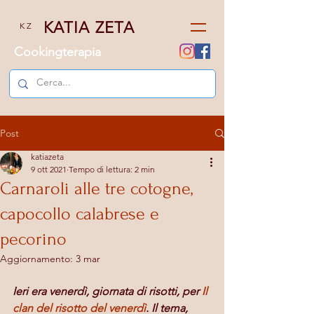
KATIA ZETA
K Z
Cookingterapia
Post
katiazeta
9 ott 2021
Tempo di lettura: 2 min
Carnaroli alle tre cotogne,
capocollo calabrese e
pecorino
Aggiornamento:
3 mar
Ieri era venerdì, giornata di risotti, per 
Il 
clan del risotto del venerdì
. Il tema, 