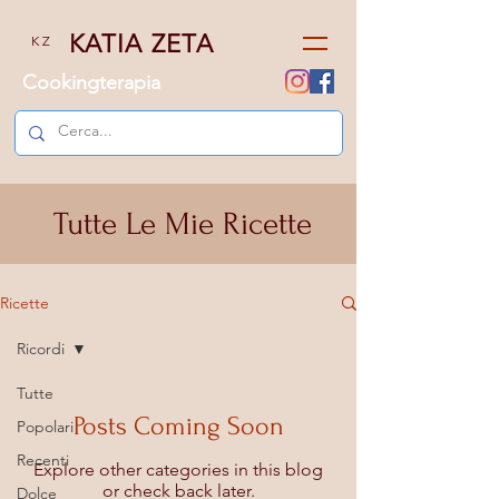
KATIA ZETA
K Z
Cookingterapia
Tutte Le Mie Ricette
Ricette
Ricordi
Tutte
Posts Coming Soon
Popolari
Recenti
Explore other categories in this blog
or check back later.
Dolce