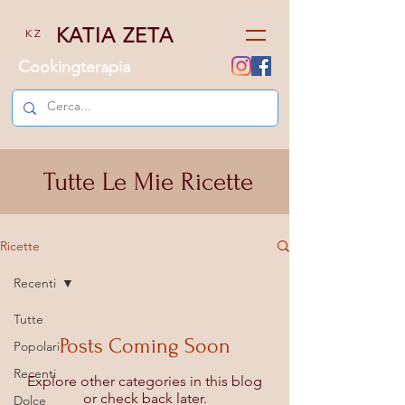
KATIA ZETA
K Z
Cookingterapia
Tutte Le Mie Ricette
Ricette
Recenti
Tutte
Posts Coming Soon
Popolari
Recenti
Explore other categories in this blog
or check back later.
Dolce