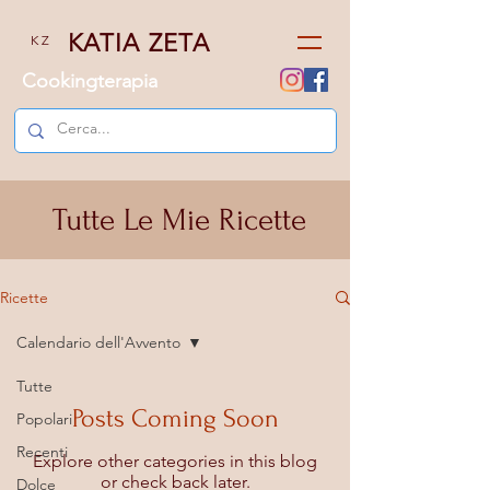
KATIA ZETA
K Z
Cookingterapia
Tutte Le Mie Ricette
Ricette
Calendario dell'Avvento
Tutte
Posts Coming Soon
Popolari
Recenti
Explore other categories in this blog
or check back later.
Dolce