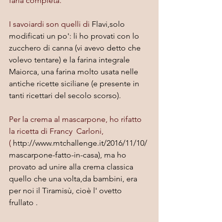
farla completa.
I savoiardi son quelli di 
Flavi
,solo 
modificati un po': li ho provati con lo 
zucchero di canna (vi avevo detto che 
volevo tentare) e la farina integrale 
Maiorca, una farina molto usata nelle 
antiche ricette siciliane (e presente in 
tanti ricettari del secolo scorso).
Per la crema al mascarpone, ho rifatto 
la ricetta di Francy  Carloni, 
(
http://www.mtchallenge.it/2016/11/10/
mascarpone-fatto-in-casa
), ma ho 
provato ad unire alla crema classica 
quello che una volta,da bambini, era 
per noi il Tiramisù, cioè l' ovetto 
frullato .