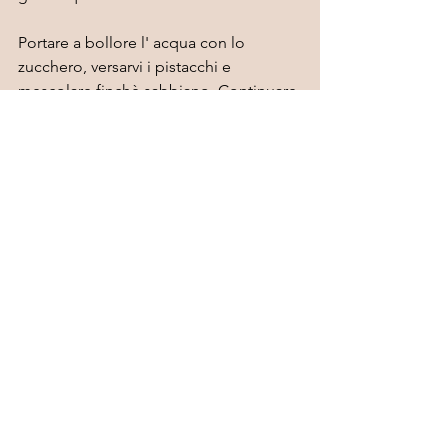
Portare a bollore l' acqua con lo 
zucchero, versarvi i pistacchi e 
mescolare finchè sabbiano. Continuare 
ancora per qualche minuto, finchè lo 
zucchero scurisce e si ricristallizza.
Per la crema :
g 250 mascarpone
2 uova
4 cucchiai di zucchero
2 cucchiai di Marsala